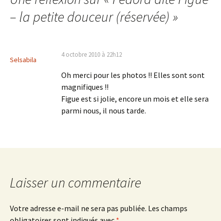
articles
– la petite douceur (réservée)
»
4 octobre 2010 à 22h12
Selsabila
Oh merci pour les photos !! Elles sont sont
magnifiques !!
Figue est si jolie, encore un mois et elle sera
parmi nous, il nous tarde.
Laisser un commentaire
Votre adresse e-mail ne sera pas publiée.
Les champs
obligatoires sont indiqués avec
*