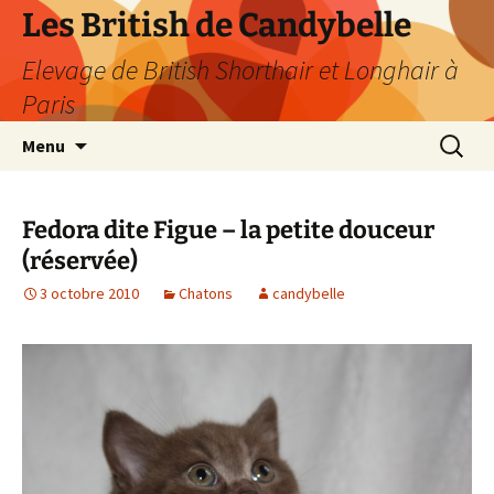
Les British de Candybelle
Elevage de British Shorthair et Longhair à
Paris
Aller
Recherc
Menu
au
contenu
Fedora dite Figue – la petite douceur
(réservée)
3 octobre 2010
Chatons
candybelle