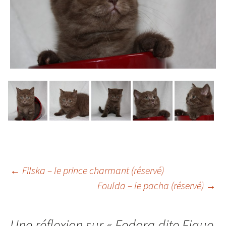
Navigation
←
Filska – le prince charmant (réservé)
Foulda – le pacha (réservé)
→
des
Une réflexion sur «
Fedora dite Figue