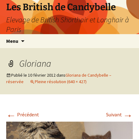
Les British de Candybelle
Elevage de British Shorthair et Longhair à
Paris
Aller
Recherc
Menu
au
contenu
Gloriana
Publié le
10 février 2012
dans
Gloriana de Candybelle –
réservée
Pleine résolution (640 × 427)
←
→
Précédent
Suivant