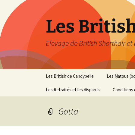
Les Britis
Elevage de British Shorthair et
Aller
Les British de Candybelle
Les Matous (b
au
contenu
Les Retraités et les disparus
Conditions 
Gotta