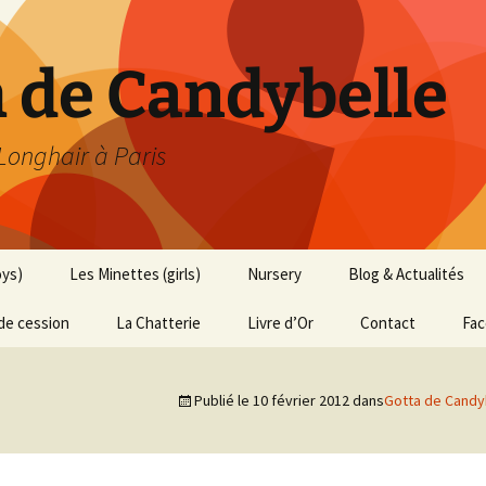
h de Candybelle
 Longhair à Paris
oys)
Les Minettes (girls)
Nursery
Blog & Actualités
de cession
La Chatterie
Livre d’Or
Contact
Fa
Publié le
10 février 2012
dans
Gotta de Candy