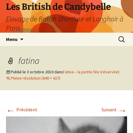
Les British de Candybelle
Elevage de British Shorthair et Longhair à
Paris
Aller
Recherc
Menu
au
contenu
fatina
Publié le
3 octobre 2010
dans
Fatina – la petite fée (réservée)
Pleine résolution (640 × 427)
←
→
Précédent
Suivant