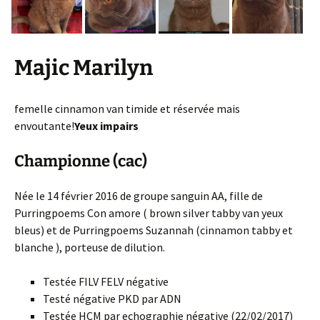
Majic Marilyn
femelle cinnamon van timide et réservée mais
envoutante!
Yeux impairs
Championne (cac)
Née le 14 février 2016 de groupe sanguin AA, fille de
Purringpoems Con amore ( brown silver tabby van yeux
bleus) et de Purringpoems Suzannah (cinnamon tabby et
blanche ), porteuse de dilution.
Testée FILV FELV négative
Testé négative PKD par ADN
Testée HCM par echographie négative (22/02/2017)