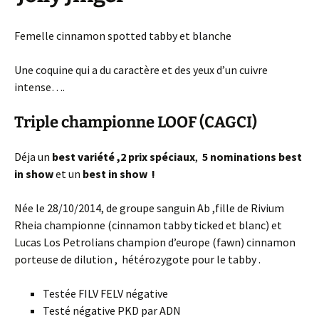
Femelle cinnamon spotted tabby et blanche
Une coquine qui a du caractère et des yeux d’un cuivre
intense….
Triple championne LOOF (CAGCI)
Déja un
best variété ,2 prix spéciaux
,
5 nominations best
in show
et un
best in show !
Née le 28/10/2014, de groupe sanguin Ab ,fille de Rivium
Rheia championne (cinnamon tabby ticked et blanc) et
Lucas Los Petrolians champion d’europe (fawn) cinnamon
porteuse de dilution , hétérozygote pour le tabby .
Testée FILV FELV négative
Testé négative PKD par ADN