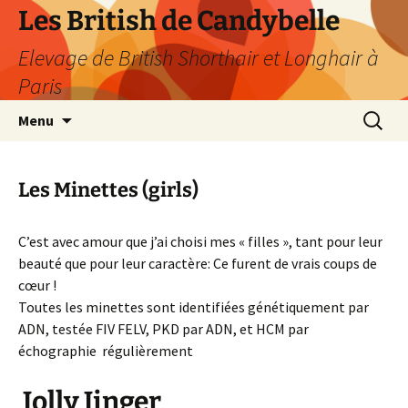
Les British de Candybelle
Elevage de British Shorthair et Longhair à
Paris
Aller
Recherc
Menu
au
contenu
Les Minettes (girls)
C’est avec amour que j’ai choisi mes « filles », tant pour leur
beauté que pour leur caractère: Ce furent de vrais coups de
cœur !
Toutes les minettes sont identifiées génétiquement par
ADN, testée FIV FELV, PKD par ADN, et HCM par
échographie régulièrement
Jolly Jinger