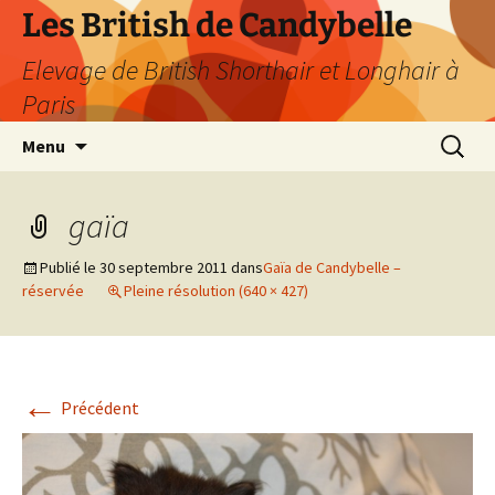
Les British de Candybelle
Elevage de British Shorthair et Longhair à
Paris
Aller
Recherc
Menu
au
contenu
gaïa
Publié le
30 septembre 2011
dans
Gaïa de Candybelle –
réservée
Pleine résolution (640 × 427)
←
Précédent