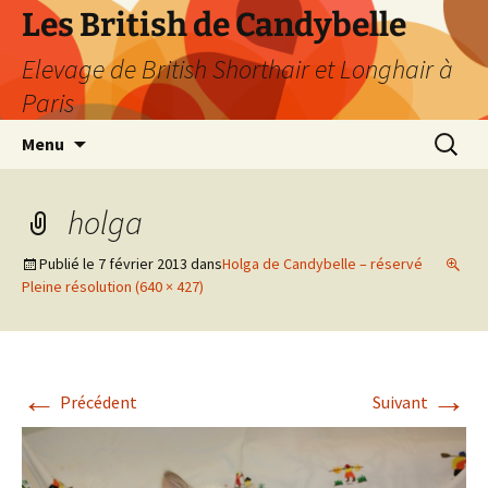
Les British de Candybelle
Elevage de British Shorthair et Longhair à
Paris
Aller
Recherc
Menu
au
contenu
holga
Publié le
7 février 2013
dans
Holga de Candybelle – réservé
Pleine résolution (640 × 427)
←
→
Précédent
Suivant