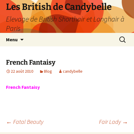
Les British de Candybelle
Elevage de British Shorthair et Longhair à
Paris
Aller
Recherc
Menu
au
contenu
French Fantaisy
22 août 2010
Blog
candybelle
French Fantaisy
Navigation
←
Fatal Beauty
Fair Lady
→