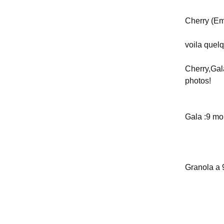
Cherry (Em
voila quel
Cherry,Gal
photos!
Gala :9 mo
Granola a 9