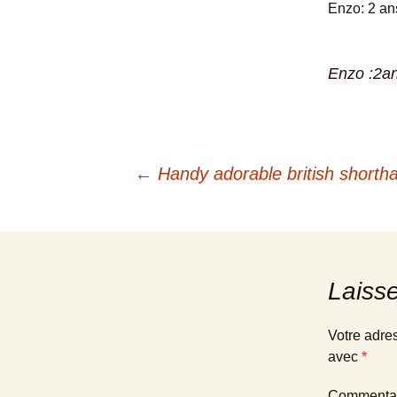
Enzo: 2 an
Enzo :2an
Navigation
←
Handy adorable british shorthai
des
articles
Laiss
Votre adre
avec
*
Commenta