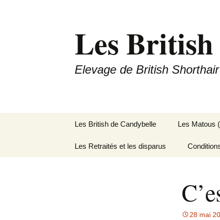
Les British
Elevage de British Shorthair
Aller
Les British de Candybelle
Les Matous 
au
contenu
Les Retraités et les disparus
Condition
C’es
28 mai 2