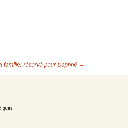
a famille! réservé pour Daphné
→
diqués