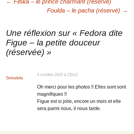
Navigation
←
Filska – le prince charmant (réservé)
Foulda – le pacha (réservé)
→
des
Une réflexion sur «
Fedora dite
articles
Figue – la petite douceur
(réservée)
»
4 octobre 2010 à 22h12
Selsabila
Oh merci pour les photos !! Elles sont sont
magnifiques !!
Figue est si jolie, encore un mois et elle
sera parmi nous, il nous tarde.