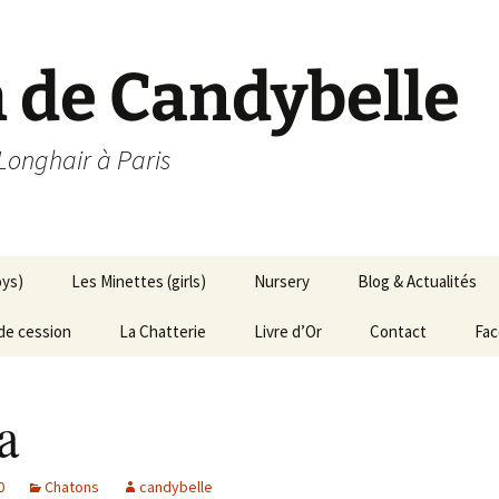
h de Candybelle
 Longhair à Paris
oys)
Les Minettes (girls)
Nursery
Blog & Actualités
de cession
La Chatterie
Livre d’Or
Contact
Fa
a
0
Chatons
candybelle