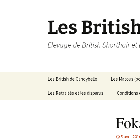
Les Britis
Elevage de British Shorthair et
Aller
Les British de Candybelle
Les Matous (b
au
contenu
Les Retraités et les disparus
Conditions 
Fok
5 avril 201