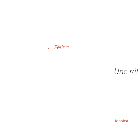
Navigation
←
Félina
des
Une réf
articles
Jessica