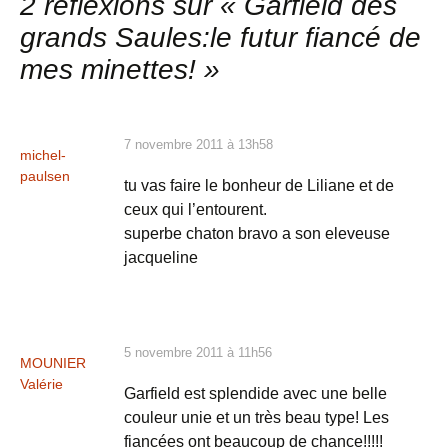
articles
2 réflexions sur «
Garfield des
grands Saules:le futur fiancé de
mes minettes!
»
7 novembre 2011 à 13h58
michel-
paulsen
tu vas faire le bonheur de Liliane et de
ceux qui l’entourent.
superbe chaton bravo a son eleveuse
jacqueline
5 novembre 2011 à 11h56
MOUNIER
Valérie
Garfield est splendide avec une belle
couleur unie et un très beau type! Les
fiancées ont beaucoup de chance!!!!!