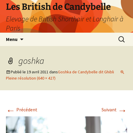
Les British de Candybelle
Elevage de British Shorthair et Longhair à
Paris
Aller
Recherc
Menu
au
contenu
goshka
Publié le
19 avril 2011
dans
Goshka de Candybelle dit Ghibli
Pleine résolution (640 × 427)
←
→
Précédent
Suivant