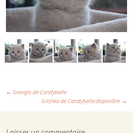
Navigation
←
Georgia de Candybelle
Grishka de Candybelle:disponible
→
des
Laisser un commentaire