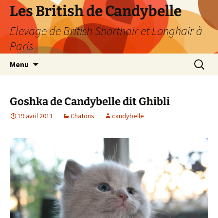
Les British de Candybelle
Elevage de British Shorthair et Longhair à
Paris
Aller
Recherc
Menu
au
contenu
Goshka de Candybelle dit Ghibli
19 avril 2011
Chatons
candybelle