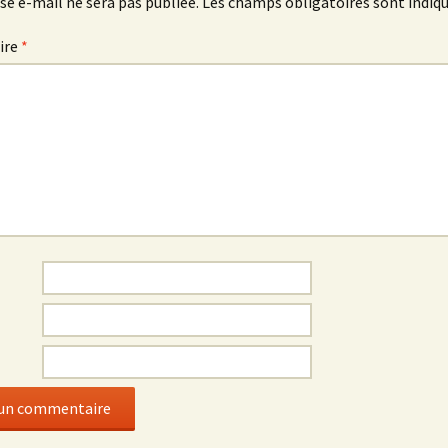
se e-mail ne sera pas publiée.
Les champs obligatoires sont indiq
ire
*