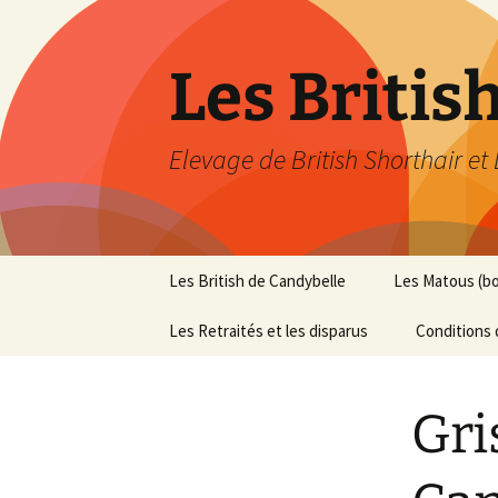
Les Britis
Elevage de British Shorthair et
Aller
Les British de Candybelle
Les Matous (b
au
contenu
Les Retraités et les disparus
Conditions 
Gri