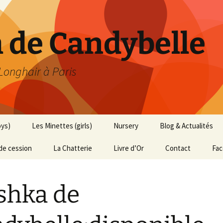
h de Candybelle
 Longhair à Paris
oys)
Les Minettes (girls)
Nursery
Blog & Actualités
de cession
La Chatterie
Livre d’Or
Contact
Fa
shka de