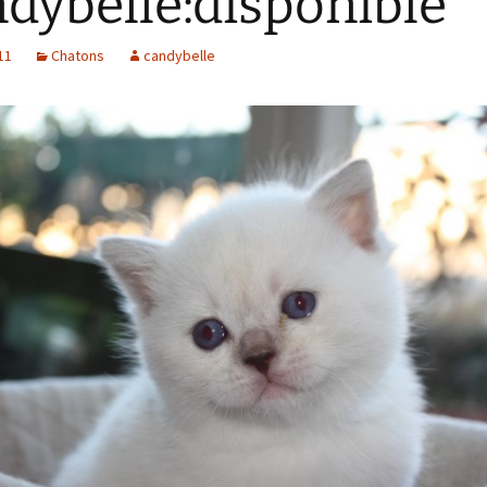
dybelle:disponible
11
Chatons
candybelle