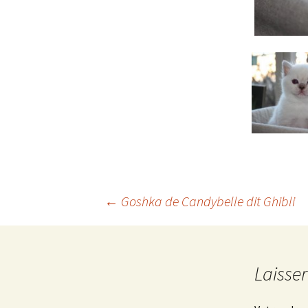
Navigation
←
Goshka de Candybelle dit Ghibli
des
Laisse
articles