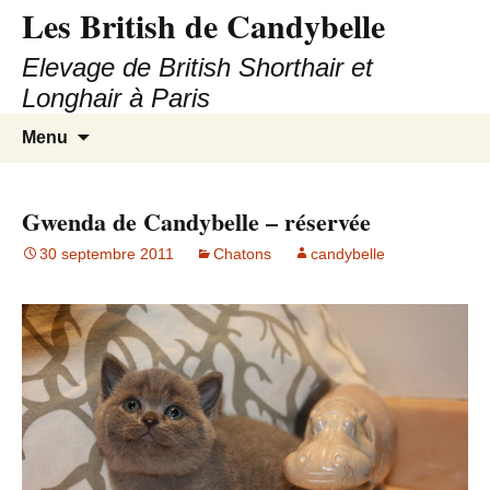
Les British de Candybelle
Elevage de British Shorthair et
Longhair à Paris
Aller
Recherc
Menu
au
contenu
Gwenda de Candybelle – réservée
30 septembre 2011
Chatons
candybelle