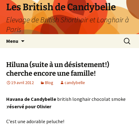
Les British de Candybelle
Elevage de British Shorthair et Longhair à
Paris
Aller
Recherc
Menu
au
contenu
Hiluna (suite à un désistement!)
cherche encore une famille!
19 avril 2012
Blog
candybelle
Havana de Candybelle
british longhair chocolat smoke
:
réservé pour Olivier
C’est une adorable peluche!