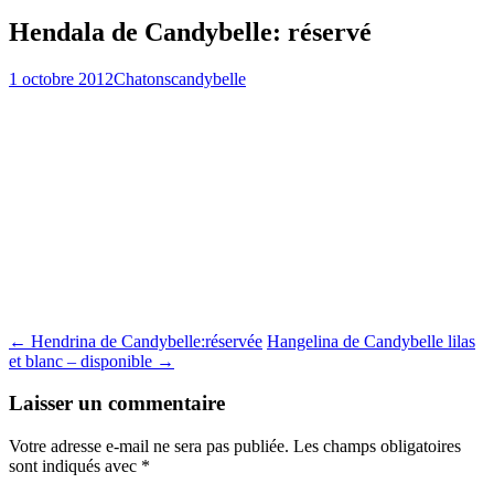
Hendala de Candybelle: réservé
1 octobre 2012
Chatons
candybelle
Navigation
←
Hendrina de Candybelle:réservée
Hangelina de Candybelle lilas
et blanc – disponible
→
des
articles
Laisser un commentaire
Votre adresse e-mail ne sera pas publiée.
Les champs obligatoires
sont indiqués avec
*