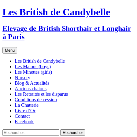
Les British de Candybelle
Elevage de British Shorthair et Longhair
à Paris
Aller
Menu
au
contenu
Les British de Candybelle
Les Matous (boys)
Les Minettes (girls)
Nursery
Blog & Actualités
Anciens chatons
Les Retraités et les disparus
Conditions de cession
La Chatterie
Livre d’Or
Contact
Facebook
Rechercher :