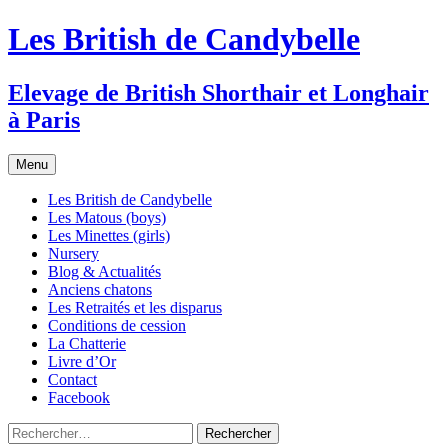
Les British de Candybelle
Elevage de British Shorthair et Longhair
à Paris
Aller
Menu
au
contenu
Les British de Candybelle
Les Matous (boys)
Les Minettes (girls)
Nursery
Blog & Actualités
Anciens chatons
Les Retraités et les disparus
Conditions de cession
La Chatterie
Livre d’Or
Contact
Facebook
Rechercher :