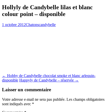
Hollyly de Candybelle lilas et blanc
colour point – disponible
1 octobre 2012
Chatons
candybelle
Navigation
←
Hobby de Candybelle chocolat smoke et blanc arlequin-
disponible
Happyly de Candybelle – réservée
→
des
articles
Laisser un commentaire
Votre adresse e-mail ne sera pas publiée.
Les champs obligatoires
sont indiqués avec
*