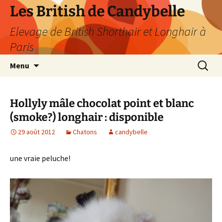
Les British de Candybelle
Elevage de British Shorthair et Longhair à
Paris
Aller
Recherc
Menu
au
contenu
Hollyly mâle chocolat point et blanc
(smoke?) longhair : disponible
29 août 2012
Chatons
candybelle
une vraie peluche!