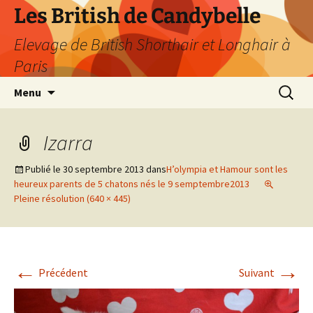
Les British de Candybelle
Elevage de British Shorthair et Longhair à
Paris
Aller
Recherc
Menu
au
contenu
Izarra
Publié le
30 septembre 2013
dans
H’olympia et Hamour sont les
heureux parents de 5 chatons nés le 9 semptembre2013
Pleine résolution (640 × 445)
←
→
Précédent
Suivant