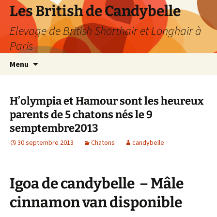
Les British de Candybelle
Elevage de British Shorthair et Longhair à
Paris
Aller
Recherc
Menu
au
contenu
H’olympia et Hamour sont les heureux
parents de 5 chatons nés le 9
semptembre2013
30 septembre 2013
Chatons
candybelle
Igoa de candybelle – Mâle
cinnamon van disponible