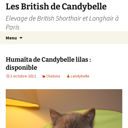
Les British de Candybelle
Elevage de British Shorthair et Longhair à
Paris
Aller
Recherc
Menu
au
contenu
Humaïta de Candybelle lilas :
disponible
1 octobre 2012
Chatons
candybelle