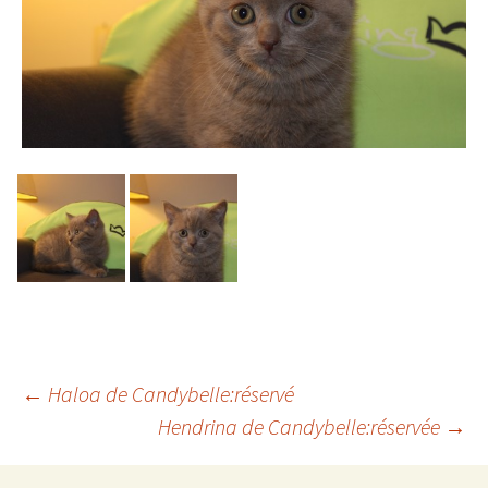
Navigation
←
Haloa de Candybelle:réservé
Hendrina de Candybelle:réservée
→
des