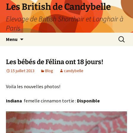
Les British de Candybelle
Elevage de British Shorthair et Longhair à
Paris
Aller
Recherc
Menu
au
contenu
Les bébés de Félina ont 18 jours!
15 juillet 2013
Blog
candybelle
Voila les nouvelles photos!
Indiana
femelle cinnamon tortie :
Disponible