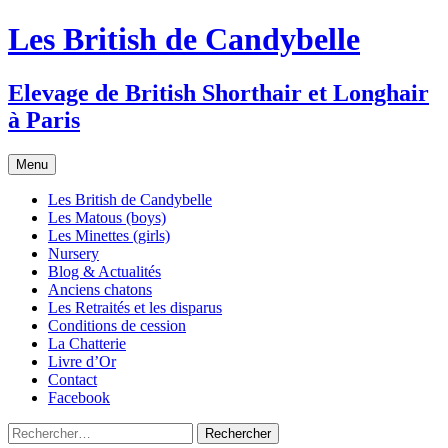
Les British de Candybelle
Elevage de British Shorthair et Longhair
à Paris
Aller
Menu
au
contenu
Les British de Candybelle
Les Matous (boys)
Les Minettes (girls)
Nursery
Blog & Actualités
Anciens chatons
Les Retraités et les disparus
Conditions de cession
La Chatterie
Livre d’Or
Contact
Facebook
Rechercher :