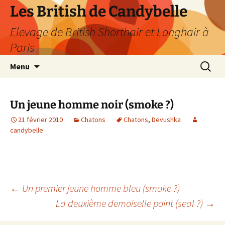
Les British de Candybelle
Elevage de British Shorthair et Longhair à
Paris
Aller
Recherc
Menu
au
contenu
Un jeune homme noir (smoke ?)
21 février 2010
Chatons
Chatons
,
Devushka
candybelle
Navigation
←
Un premier jeune homme bleu (smoke ?)
La deuxième demoiselle point (seal ?)
→