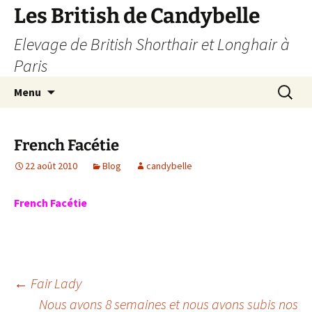
Les British de Candybelle
Elevage de British Shorthair et Longhair à
Paris
Aller
Recherc
Menu
au
contenu
French Facétie
22 août 2010
Blog
candybelle
French Facétie
Navigation
←
Fair Lady
Nous avons 8 semaines et nous avons subis nos