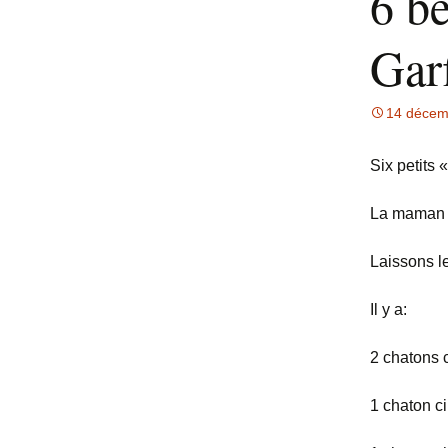
6 b
Gar
14 décem
Six petits
La maman e
Laissons le
Il y a:
2 chatons 
1 chaton c