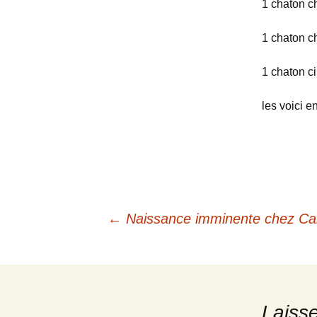
1 chaton c
1 chaton c
1 chaton ci
les voici 
Navigation
←
Naissance imminente chez Can
des
Laiss