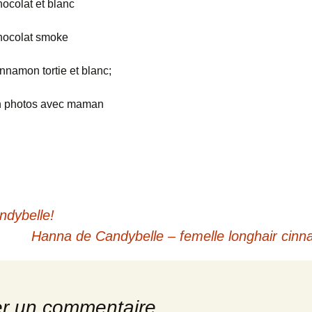
hocolat et blanc
hocolat smoke
nnamon tortie et blanc;
en photos avec maman
dybelle!
Hanna de Candybelle – femelle longhair cinna
er un commentaire