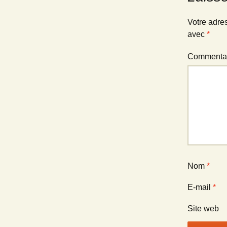
articles
Votre adre
avec
*
Commenta
Nom
*
E-mail
*
Site web