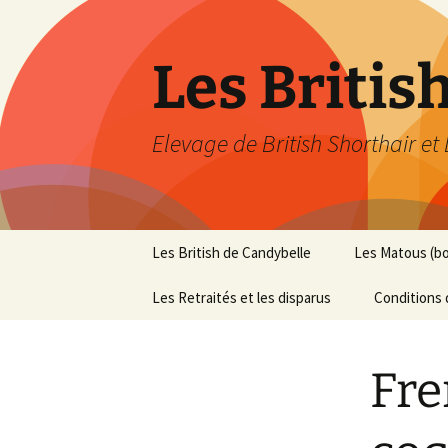
Les Britis
Elevage de British Shorthair et
Aller
Les British de Candybelle
Les Matous (b
au
contenu
Les Retraités et les disparus
Conditions 
Fre