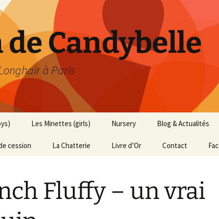
h de Candybelle
 Longhair à Paris
oys)
Les Minettes (girls)
Nursery
Blog & Actualités
de cession
La Chatterie
Livre d’Or
Contact
Fa
nch Fluffy – un vrai