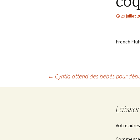
coq
29 juillet 
French Fluf
Navigation
←
Cyntia attend des bébés pour débu
des
Laisse
articles
Votre adres
Commenta