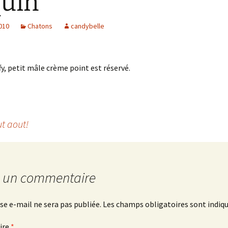
uin
2010
Chatons
candybelle
fy, petit mâle crème point est réservé.
t aout!
r un commentaire
se e-mail ne sera pas publiée.
Les champs obligatoires sont indiq
ire
*