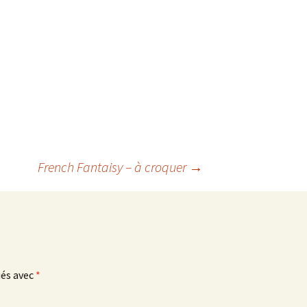
French Fantaisy – à croquer
→
ués avec
*