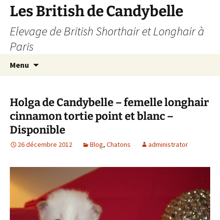
Les British de Candybelle
Elevage de British Shorthair et Longhair à
Paris
Aller
Recherc
Menu
au
contenu
Holga de Candybelle – femelle longhair
cinnamon tortie point et blanc –
Disponible
26 décembre 2012
Blog
,
Chatons
administrator