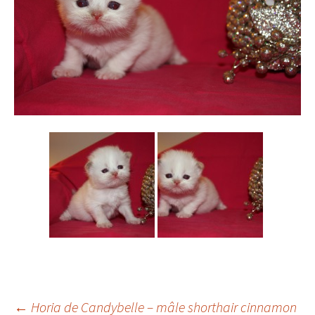
←
Horia de Candybelle – mâle shorthair cinnamon