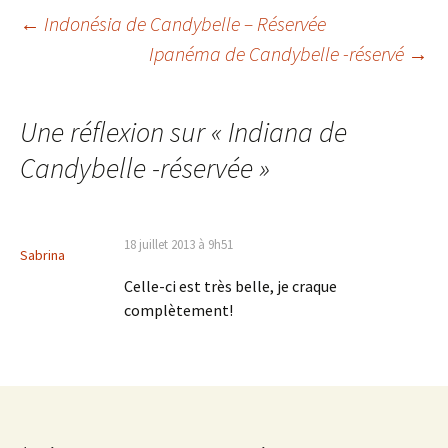
Navigation
←
Indonésia de Candybelle – Réservée
Ipanéma de Candybelle -réservé
→
des
Une réflexion sur «
Indiana de
articles
Candybelle -réservée
»
18 juillet 2013 à 9h51
Sabrina
Celle-ci est très belle, je craque
complètement!