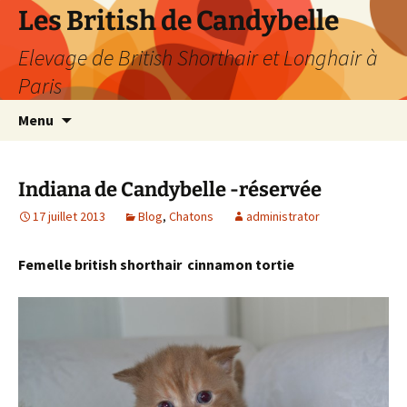
Les British de Candybelle
Elevage de British Shorthair et Longhair à
Paris
Aller
Recherc
Menu
au
contenu
Indiana de Candybelle -réservée
17 juillet 2013
Blog
,
Chatons
administrator
Femelle british shorthair cinnamon tortie