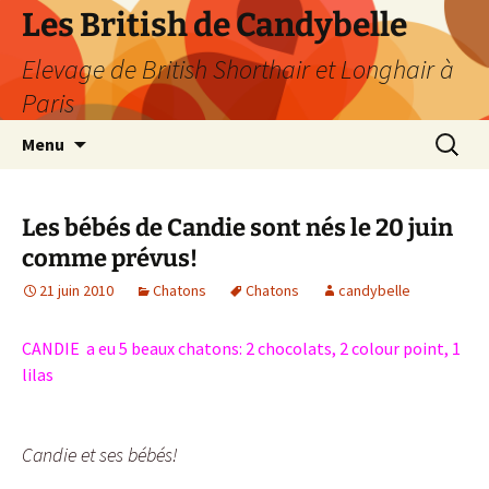
Les British de Candybelle
Elevage de British Shorthair et Longhair à
Paris
Aller
Recherc
Menu
au
contenu
Les bébés de Candie sont nés le 20 juin
comme prévus!
21 juin 2010
Chatons
Chatons
candybelle
CANDIE a eu 5 beaux chatons: 2 chocolats, 2 colour point, 1
lilas
Candie et ses bébés!