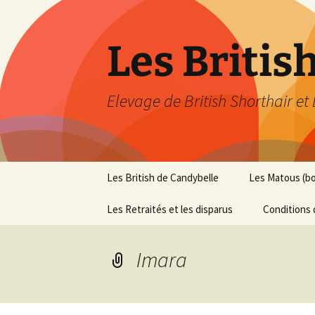
Les Britis
Elevage de British Shorthair et
Aller
Les British de Candybelle
Les Matous (b
au
contenu
Les Retraités et les disparus
Conditions 
Imara