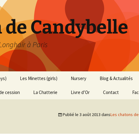
h de Candybelle
 Longhair à Paris
oys)
Les Minettes (girls)
Nursery
Blog & Actualités
de cession
La Chatterie
Livre d’Or
Contact
Fa
Publié le
3 août 2013
dans
Les chatons de 