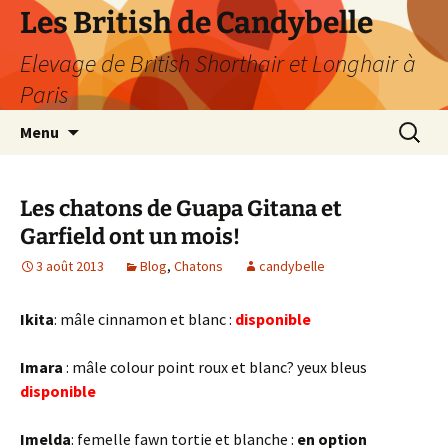
Les British de Candybelle
Elevage de British Shorthair et Longhair à
Paris
Aller
Recherc
Menu
au
contenu
Les chatons de Guapa Gitana et
Garfield ont un mois!
3 août 2013
Blog
,
Chatons
candybelle
Ikita
: mâle cinnamon et blanc :
disponible
Imara
: mâle colour point roux et blanc? yeux bleus
disponible
Imelda
: femelle fawn tortie et blanche :
en option