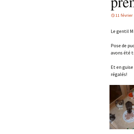
pre
11 février
Le gentil M
Pose de puc
avons été t
Et en guise
régalés!