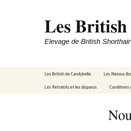
Les British
Elevage de British Shorthair
Aller
Les British de Candybelle
Les Matous (b
au
contenu
Les Retraités et les disparus
Conditions 
Nou