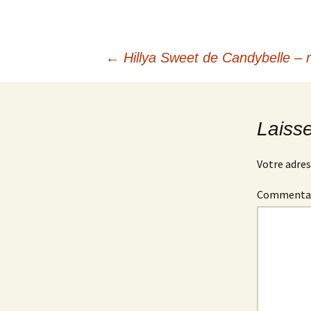
Navigation
←
Hillya Sweet de Candybelle – r
des
Laiss
articles
Votre adres
Commenta