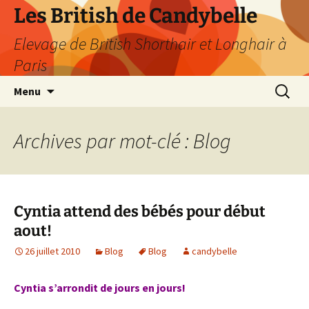
Les British de Candybelle
Elevage de British Shorthair et Longhair à
Paris
Aller
Recherc
Menu
au
contenu
Archives par mot-clé : Blog
Cyntia attend des bébés pour début
aout!
26 juillet 2010
Blog
Blog
candybelle
Cyntia s’arrondit de jours en jours!