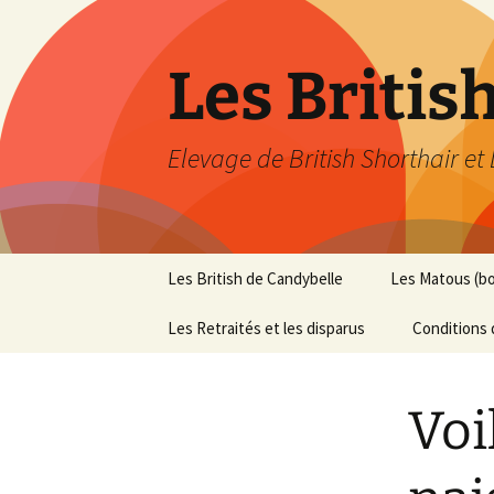
Les Britis
Elevage de British Shorthair et
Aller
Les British de Candybelle
Les Matous (b
au
contenu
Les Retraités et les disparus
Conditions 
Voi