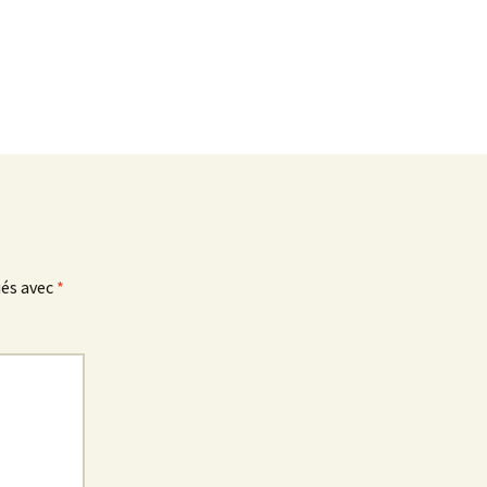
ués avec
*