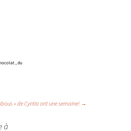
hocolat , du
bibous » de Cyntia ont une semaine!
→
e à