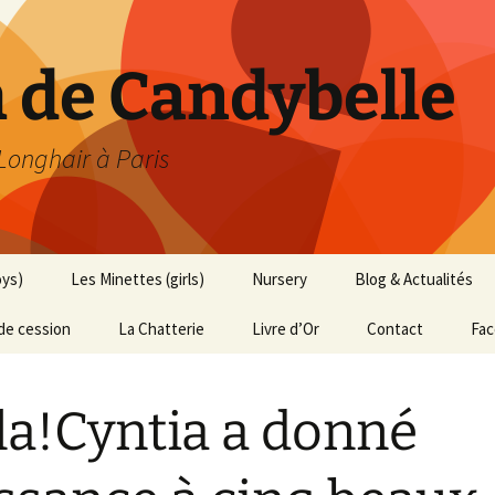
h de Candybelle
 Longhair à Paris
oys)
Les Minettes (girls)
Nursery
Blog & Actualités
de cession
La Chatterie
Livre d’Or
Contact
Fa
la!Cyntia a donné