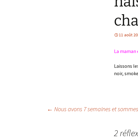
nai
cha
11 août 2
La maman e
Laissons les
noir, smoke
Navigation
←
Nous avons 7 semaines et sommes e
des
2 réfle