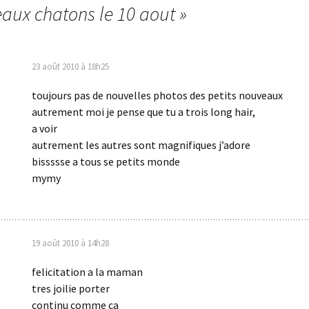
eaux chatons le 10 aout
»
23 août 2010 à 18h25
toujours pas de nouvelles photos des petits nouveaux
autrement moi je pense que tu a trois long hair,
a voir
autrement les autres sont magnifiques j’adore
bissssse a tous se petits monde
mymy
19 août 2010 à 14h28
felicitation a la maman
tres joilie porter
continu comme ca