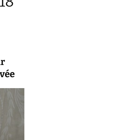
 18
ur
rvée