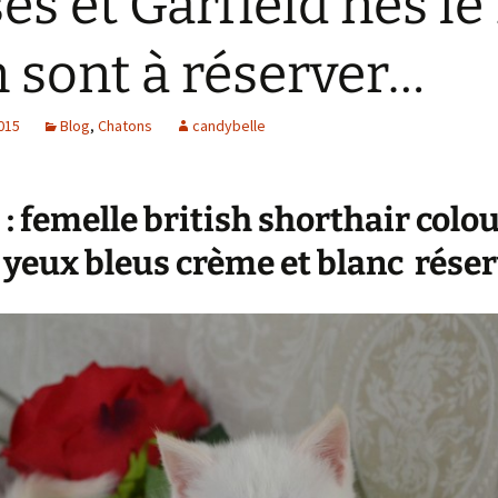
es et Garfield nés le
n sont à réserver…
2015
Blog
,
Chatons
candybelle
 : femelle british shorthair colo
 yeux bleus crème et blanc rése