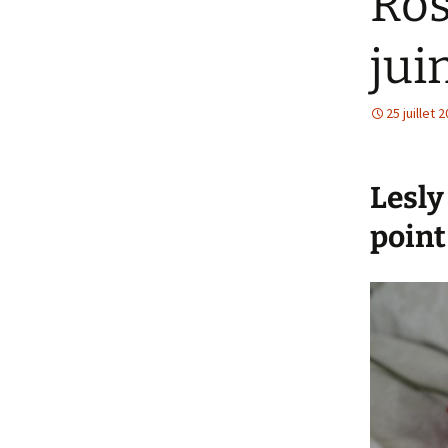
Ros
jui
25 juillet 
Lesly
point