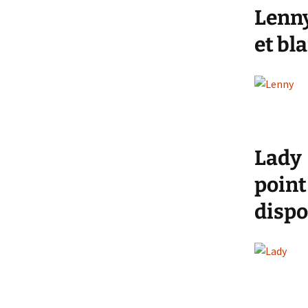
Lenny
et bl
Lady 
point
dispo