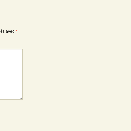
ués avec
*