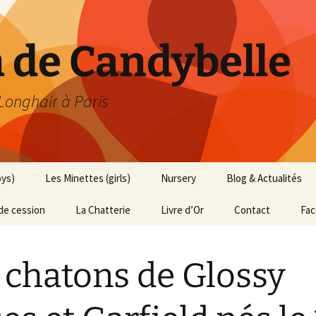
h de Candybelle
 Longhair à Paris
oys)
Les Minettes (girls)
Nursery
Blog & Actualités
de cession
La Chatterie
Livre d’Or
Contact
Fa
 chatons de Glossy