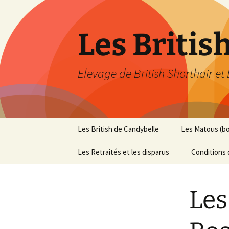
Les Britis
Elevage de British Shorthair et
Aller
Les British de Candybelle
Les Matous (b
au
contenu
Les Retraités et les disparus
Conditions 
Les