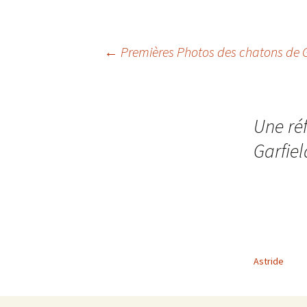
Navigation
←
Premières Photos des chatons de Gua
des
Une réf
articles
Garfiel
Astride