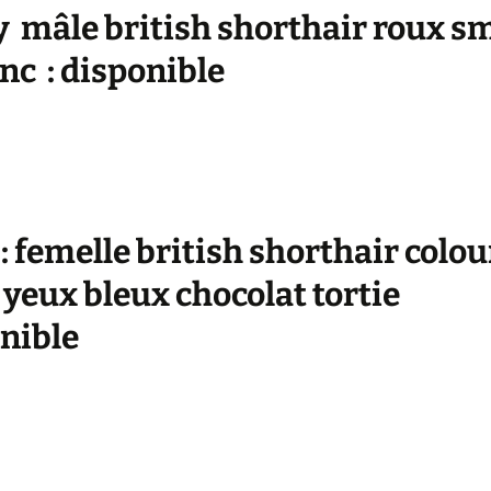
 mâle british shorthair roux s
anc : disponible
: femelle british shorthair colou
 yeux bleux chocolat tortie
nible