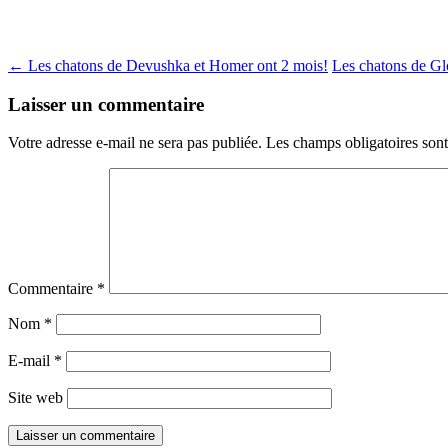
Navigation
←
Les chatons de Devushka et Homer ont 2 mois!
Les chatons de Gl
des
Laisser un commentaire
articles
Votre adresse e-mail ne sera pas publiée.
Les champs obligatoires son
Commentaire
*
Nom
*
E-mail
*
Site web