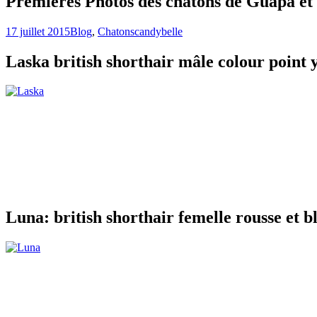
Premières Photos des chatons de Guapa et Ga
17 juillet 2015
Blog
,
Chatons
candybelle
Laska british shorthair mâle colour point 
Luna: british shorthair femelle rousse et b