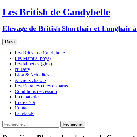
Les British de Candybelle
Elevage de British Shorthair et Longhair à
Aller
Menu
au
contenu
Les British de Candybelle
Les Matous (boys)
Les Minettes (girls)
Nursery
Blog & Actualités
Anciens chatons
Les Retraités et les disparus
Conditions de cession
La Chatterie
Livre d’Or
Contact
Facebook
Rechercher :