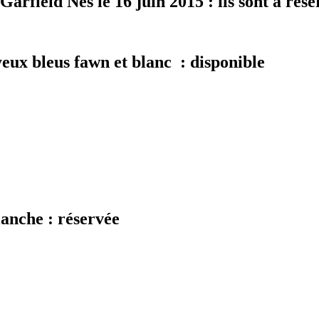
rfield Nés le 16 juin 2015 : ils sont à rése
yeux bleus fawn et blanc : disponible
lanche : réservée